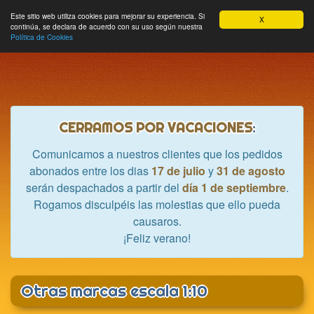
Hobbycrash
Este sitio web utiliza cookies para mejorar su experiencia. Si
MODULE_NAVBAR_EXTR
Most
Cesta
Mi cuenta
0
X
continúa, se declara de acuerdo con su uso según nuestra
nave
Política de Cookies
CERRAMOS POR VACACIONES
:
Comunicamos a nuestros clientes que los pedidos
abonados entre los dias
17 de julio
y
31 de agosto
serán despachados a partir del
día 1 de septiembre
.
Rogamos disculpéis las molestias que ello pueda
causaros.
¡Feliz verano!
Otras marcas escala 1:10