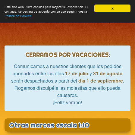
Hobbycrash
Este sitio web utiliza cookies para mejorar su experiencia. Si
MODULE_NAVBAR_EXTR
Most
Cesta
Mi cuenta
0
X
continúa, se declara de acuerdo con su uso según nuestra
nave
Política de Cookies
CERRAMOS POR VACACIONES
:
Comunicamos a nuestros clientes que los pedidos
abonados entre los dias
17 de julio
y
31 de agosto
serán despachados a partir del
día 1 de septiembre
.
Rogamos disculpéis las molestias que ello pueda
causaros.
¡Feliz verano!
Otras marcas escala 1:10