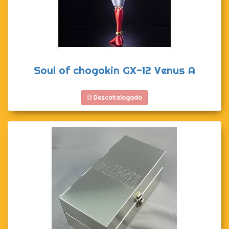
Soul of chogokin GX-12 Venus A
Descatalogado