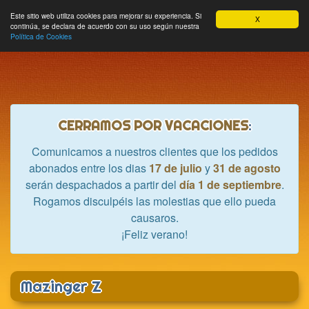
Hobbycrash
Este sitio web utiliza cookies para mejorar su experiencia. Si
MODULE_NAVBAR_EXTR
Most
Cesta
Mi cuenta
0
X
continúa, se declara de acuerdo con su uso según nuestra
nave
Política de Cookies
CERRAMOS POR VACACIONES
:
Comunicamos a nuestros clientes que los pedidos
abonados entre los dias
17 de julio
y
31 de agosto
serán despachados a partir del
día 1 de septiembre
.
Rogamos disculpéis las molestias que ello pueda
causaros.
¡Feliz verano!
Mazinger Z