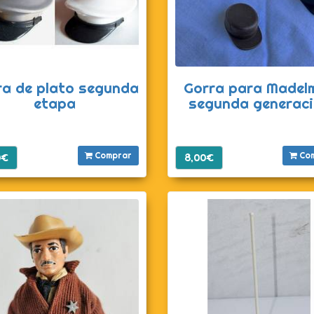
ra de plato segunda
Gorra para Madel
etapa
segunda generac
Comprar
Co
0€
8,00€