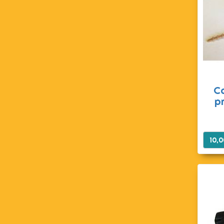
Ca
p
10,