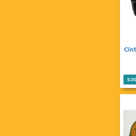
Cin
5,0