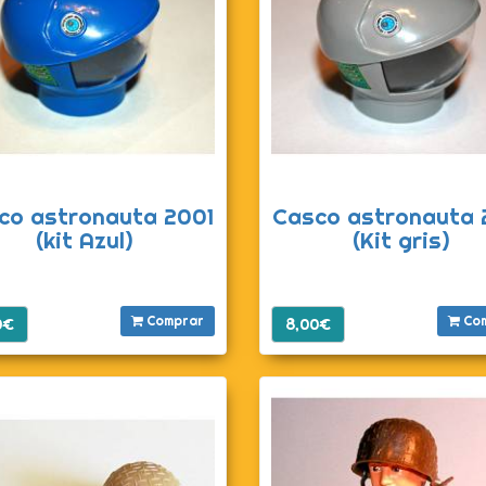
co astronauta 2001
Casco astronauta 
(kit Azul)
(Kit gris)
Comprar
Co
0€
8,00€