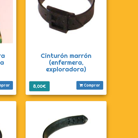
ra
Cinturón marrón
ra
(enfermera,
exploradora)
mprar
Comprar
8,00€