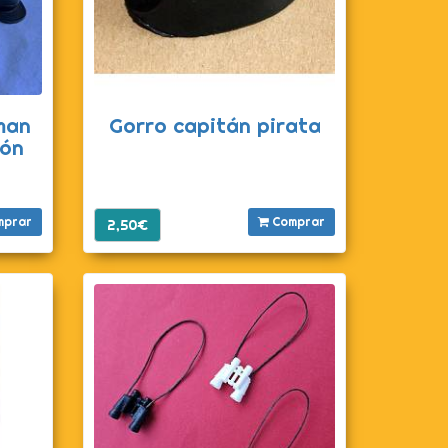
man
Gorro capitán pirata
ión
mprar
Comprar
2,50€