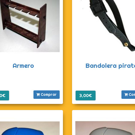
Armero
Bandolera pirat
Comprar
Co
00€
3,00€