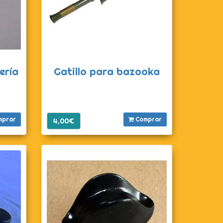
ería
Gatillo para bazooka
mprar
Comprar
4,00€