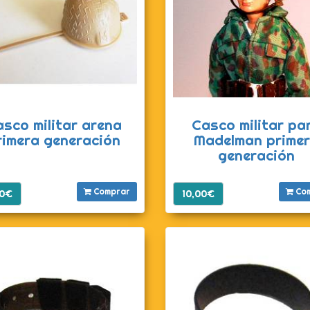
sco militar arena
Casco militar pa
rimera generación
Madelman prime
generación
Comprar
Co
00€
10,00€