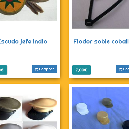
Escudo jefe indio
Fiador sable caball
Comprar
Co
0€
7,00€