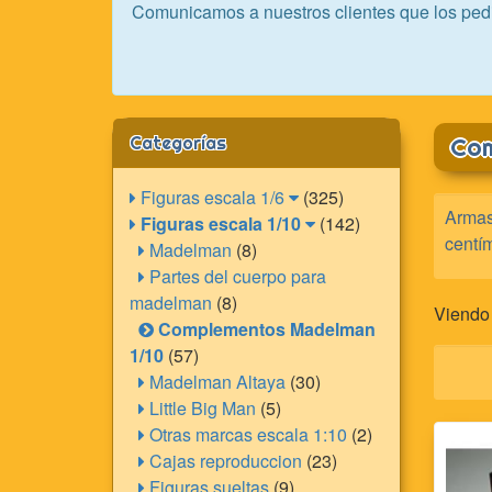
Comunicamos a nuestros clientes que los ped
Categorías
Com
Figuras escala 1/6
(325)
Armas,
Figuras escala 1/10
(142)
centím
Madelman
(8)
Partes del cuerpo para
madelman
(8)
Viendo
Complementos Madelman
1/10
(57)
Madelman Altaya
(30)
Little Big Man
(5)
Otras marcas escala 1:10
(2)
Cajas reproduccion
(23)
Figuras sueltas
(9)