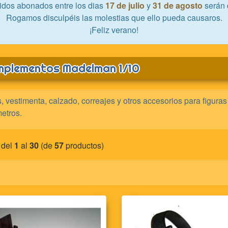
idos abonados entre los dias
17 de julio
y
31 de agosto
serán 
Rogamos disculpéis las molestias que ello pueda causaros.
¡Feliz verano!
plementos Madelman 1/10
 vestimenta, calzado, correajes y otros accesorios para figura
etros.
 del
1
al
30
(de
57
productos)