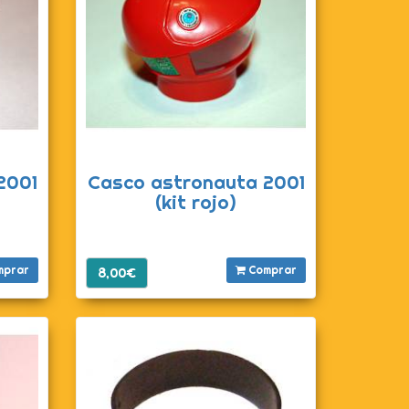
2001
Casco astronauta 2001
(kit rojo)
mprar
Comprar
8,00€