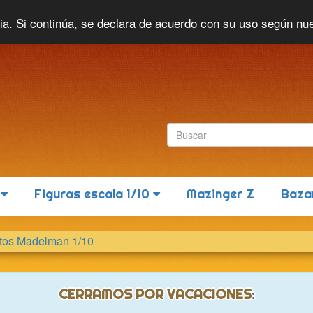
Idioma actual:
Español
cia. Si continúa, se declara de acuerdo con su uso según nu
6
Figuras escala 1/10
Mazinger Z
Baza
os Madelman 1/10
CERRAMOS POR VACACIONES
: