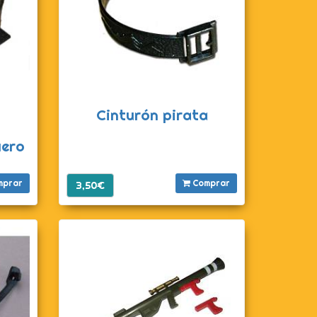
Cinturón pirata
uero
mprar
Comprar
3,50€