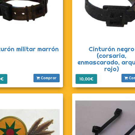
turón militar marrón
Cinturón negro
(corsaria,
enmascarado, arq
rojo)
Comprar
Co
0€
10,00€