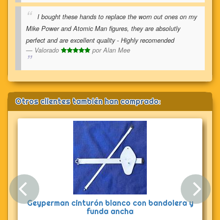
I bought these hands to replace the worn out ones on my
Mike Power and Atomic Man figures, they are absolutly
perfect and are excellent quality - Highly recomended
Valorado
por
Alan Mee
Otros clientes también han comprado:
Anterior
Sig
Geyperman cinturón blanco con bandolera y
funda ancha