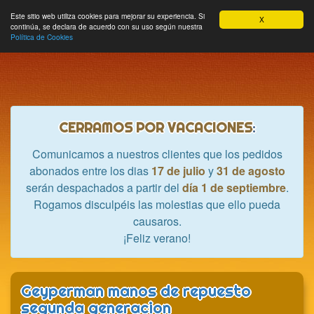
Hobbycrash
Este sitio web utiliza cookies para mejorar su experiencia. Si
MODULE_NAVBAR_EXTR
Most
Cesta
Mi cuenta
0
X
continúa, se declara de acuerdo con su uso según nuestra
nave
Política de Cookies
CERRAMOS POR VACACIONES
:
Comunicamos a nuestros clientes que los pedidos
abonados entre los dias
17 de julio
y
31 de agosto
serán despachados a partir del
día 1 de septiembre
.
Rogamos disculpéis las molestias que ello pueda
causaros.
¡Feliz verano!
Geyperman manos de repuesto
segunda generacion