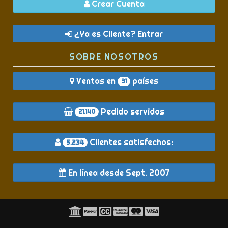
Crear Cuenta
¿Ya es Cliente? Entrar
SOBRE NOSOTROS
Ventas en
países
31
Pedido servidos
21.140
Clientes satisfechos:
5.234
En línea desde Sept. 2007