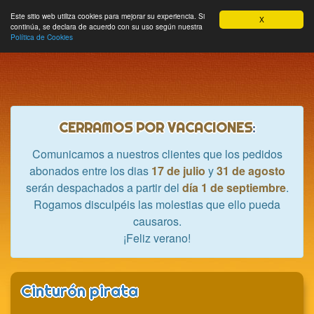
Hobbycrash
Este sitio web utiliza cookies para mejorar su experiencia. Si
MODULE_NAVBAR_EXTR
Most
Cesta
Mi cuenta
0
X
continúa, se declara de acuerdo con su uso según nuestra
nave
Política de Cookies
CERRAMOS POR VACACIONES
:
Comunicamos a nuestros clientes que los pedidos
abonados entre los dias
17 de julio
y
31 de agosto
serán despachados a partir del
día 1 de septiembre
.
Rogamos disculpéis las molestias que ello pueda
causaros.
¡Feliz verano!
Cinturón pirata