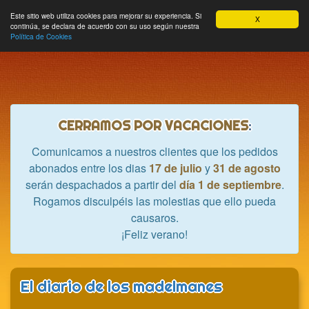
Hobbycrash
Este sitio web utiliza cookies para mejorar su experiencia. Si
MODULE_NAVBAR_EXTR
Most
Cesta
Mi cuenta
0
X
continúa, se declara de acuerdo con su uso según nuestra
nave
Política de Cookies
CERRAMOS POR VACACIONES
:
Comunicamos a nuestros clientes que los pedidos
abonados entre los dias
17 de julio
y
31 de agosto
serán despachados a partir del
día 1 de septiembre
.
Rogamos disculpéis las molestias que ello pueda
causaros.
¡Feliz verano!
El diario de los madelmanes