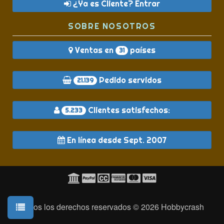
¿Ya es Cliente? Entrar
SOBRE NOSOTROS
Ventas en
países
31
Pedido servidos
21.139
Clientes satisfechos:
5.233
En línea desde Sept. 2007
Todos los derechos reservados © 2026
Hobbycrash