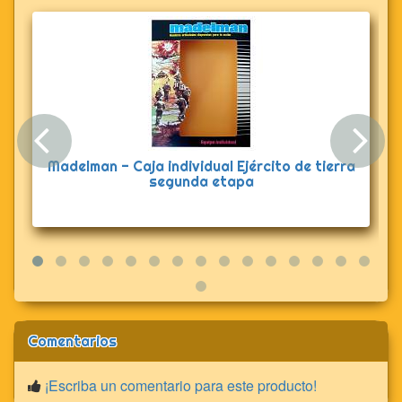
Anterior
Sig
Madelman - Caja individual Ejército de tierra
segunda etapa
Comentarios
¡Escriba un comentario para este producto!