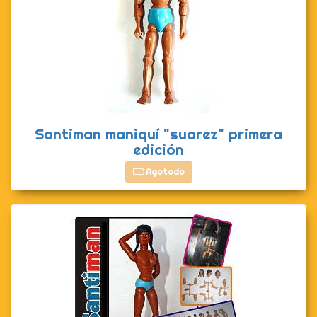
Santiman maniquí "suarez" primera
edición
Agotado