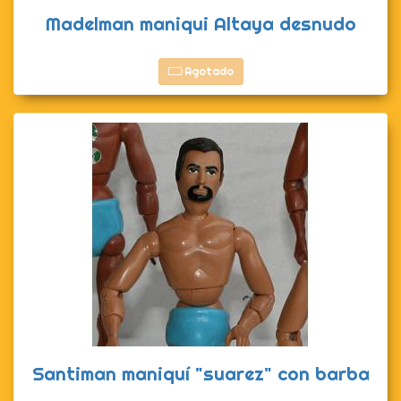
Madelman maniqui Altaya desnudo
Agotado
Santiman maniquí "suarez" con barba