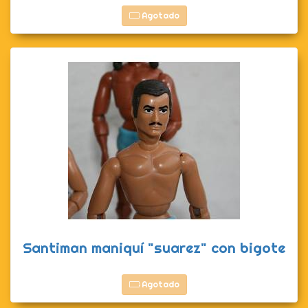
Agotado
Santiman maniquí "suarez" con bigote
Agotado