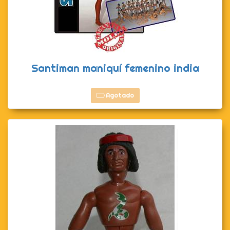
Santiman maniquí femenino india
Agotado