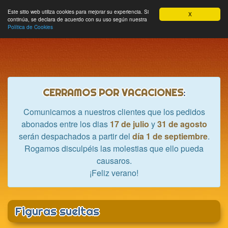
Hobbycrash
Este sitio web utiliza cookies para mejorar su experiencia. Si
MODULE_NAVBAR_EXTR
Most
Cesta
Mi cuenta
0
X
continúa, se declara de acuerdo con su uso según nuestra
nave
Política de Cookies
CERRAMOS POR VACACIONES
:
Comunicamos a nuestros clientes que los pedidos
abonados entre los dias
17 de julio
y
31 de agosto
serán despachados a partir del
día 1 de septiembre
.
Rogamos disculpéis las molestias que ello pueda
causaros.
¡Feliz verano!
Figuras sueltas