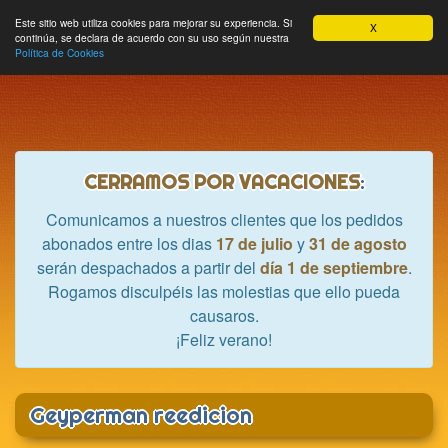
Hobbycrash
Este sitio web utiliza cookies para mejorar su experiencia. Si
MODULE_NAVBAR_EXTR
Most
Cesta
Mi cuenta
0
X
continúa, se declara de acuerdo con su uso según nuestra
nave
Política de Cookies
CERRAMOS POR VACACIONES
:
Comunicamos a nuestros clientes que los pedidos
abonados entre los dias
17 de julio
y
31 de agosto
serán despachados a partir del
día 1 de septiembre
.
Rogamos disculpéis las molestias que ello pueda
causaros.
¡Feliz verano!
Geyperman reedicion