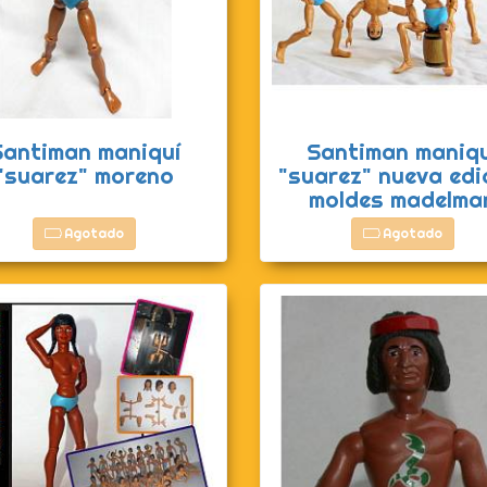
Santiman maniquí
Santiman maniqu
"suarez" moreno
"suarez" nueva edi
moldes madelma
Agotado
Agotado