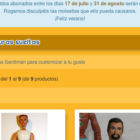
idos abonados entre los dias
17 de julio
y
31 de agosto
serán 
Rogamos disculpéis las molestias que ello pueda causaros.
¡Feliz verano!
uras sueltas
as Santiman para customizar a tu gusto
 del
1
al
9
(de
9
productos)