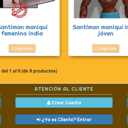
Santiman maniquí
Santiman maniquí i
femenino india
jóven
Agotado
Agotado
 del
1
al
9
(de
9
productos)
ATENCIÓN AL CLIENTE
Crear Cuenta
¿Ya es Cliente? Entrar