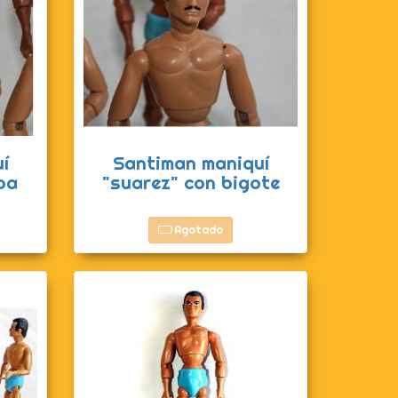
í
Santiman maniquí
ba
"suarez" con bigote
Agotado