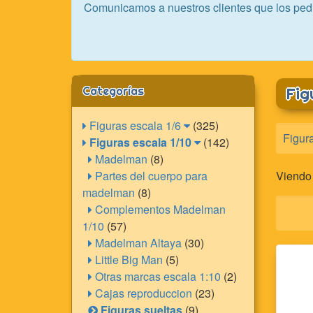
Comunicamos a nuestros clientes que los ped
Categorías
Fig
Figuras escala 1/6
(325)
Figur
Figuras escala 1/10
(142)
Madelman
(8)
Partes del cuerpo para
Viendo
madelman
(8)
Complementos Madelman
1/10
(57)
Madelman Altaya
(30)
Little Big Man
(5)
Otras marcas escala 1:10
(2)
Cajas reproduccion
(23)
Figuras sueltas
(9)