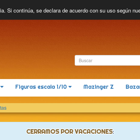
Idioma actual:
Español
cia. Si continúa, se declara de acuerdo con su uso según nu
6
Figuras escala 1/10
Mazinger Z
Baza
tas
CERRAMOS POR VACACIONES
: