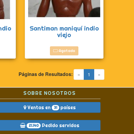
ndio
Santiman maniquí indio
viejo
Agotado
Páginas de Resultados:
(current)
«
1
»
SOBRE NOSOTROS
Ventas en
países
31
Pedido servidos
21.140