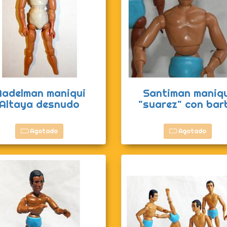
adelman maniqui
Santiman maniqu
Altaya desnudo
"suarez" con bar
Agotado
Agotado