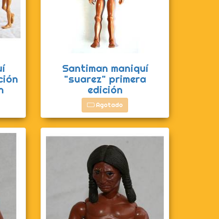
í
Santiman maniquí
ción
"suarez" primera
n
edición
Agotado