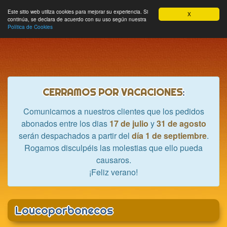
Hobbycrash
Este sitio web utiliza cookies para mejorar su experiencia. Si
MODULE_NAVBAR_EXTR
Most
Cesta
Mi cuenta
0
X
continúa, se declara de acuerdo con su uso según nuestra
nave
Política de Cookies
CERRAMOS POR VACACIONES
:
Comunicamos a nuestros clientes que los pedidos
abonados entre los dias
17 de julio
y
31 de agosto
serán despachados a partir del
día 1 de septiembre
.
Rogamos disculpéis las molestias que ello pueda
causaros.
¡Feliz verano!
Loucoporbonecos