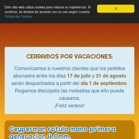
Hobbycrash
Este sitio web utiliza cookies para mejorar su experiencia. Si
MODULE_NAVBAR_EXTR
Most
Cesta
Mi cuenta
0
X
continúa, se declara de acuerdo con su uso según nuestra
nave
Política de Cookies
CERRAMOS POR VACACIONES
:
Comunicamos a nuestros clientes que los pedidos
abonados entre los dias
17 de julio
y
31 de agosto
serán despachados a partir del
día 1 de septiembre
.
Rogamos disculpéis las molestias que ello pueda
causaros.
¡Feliz verano!
Geyperman rotula mano primera
generacion 4,0mm.