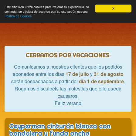
Hobbycrash
Este sitio web utiliza cookies para mejorar su experiencia. Si
MODULE_NAVBAR_EXTR
Most
Cesta
Mi cuenta
0
X
continúa, se declara de acuerdo con su uso según nuestra
nave
Política de Cookies
CERRAMOS POR VACACIONES
:
Comunicamos a nuestros clientes que los pedidos
abonados entre los dias
17 de julio
y
31 de agosto
serán despachados a partir del
día 1 de septiembre
.
Rogamos disculpéis las molestias que ello pueda
causaros.
¡Feliz verano!
Geyperman cinturón blanco con
bandolera y funda ancha