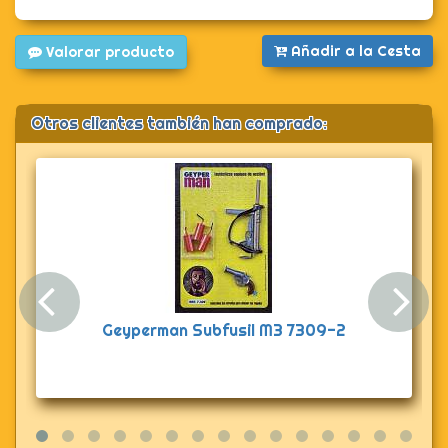
Añadir a la Cesta
Valorar producto
Otros clientes también han comprado:
Anterior
Sig
Geyperman Subfusil M3 7309-2