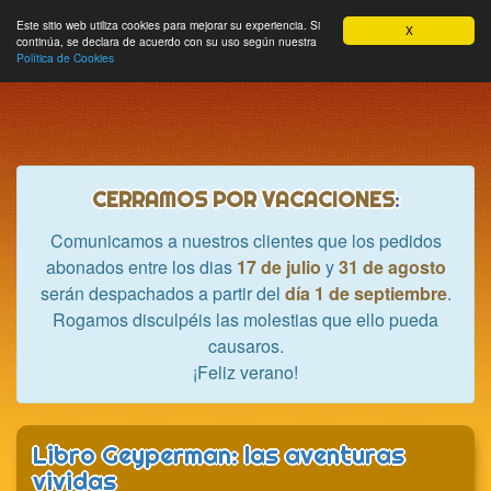
Hobbycrash
Este sitio web utiliza cookies para mejorar su experiencia. Si
MODULE_NAVBAR_EXTR
Most
Cesta
Mi cuenta
0
X
continúa, se declara de acuerdo con su uso según nuestra
nave
Política de Cookies
CERRAMOS POR VACACIONES
:
Comunicamos a nuestros clientes que los pedidos
abonados entre los dias
17 de julio
y
31 de agosto
serán despachados a partir del
día 1 de septiembre
.
Rogamos disculpéis las molestias que ello pueda
causaros.
¡Feliz verano!
Libro Geyperman: las aventuras
vividas