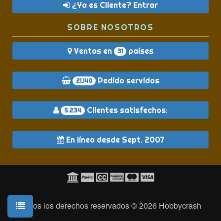
¿Ya es Cliente? Entrar
SOBRE NOSOTROS
Ventas en
países
31
Pedido servidos
21.140
Clientes satisfechos:
5.234
En línea desde Sept. 2007
Todos los derechos reservados © 2026
Hobbycrash