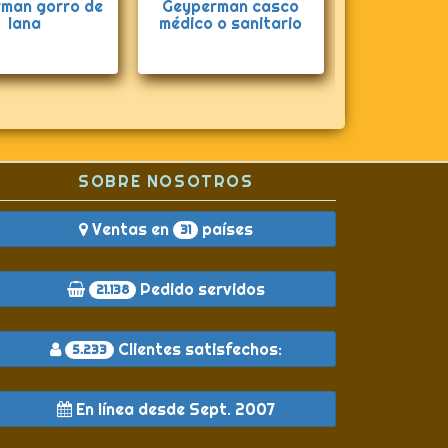
man gorro de
Geyperman casco
Geype
lana
médico o sanitario
Sturmtrup
SOBRE NOSOTROS
Ventas en
países
31
Pedido servidos
21.138
Clientes satisfechos:
5.233
En línea desde Sept. 2007