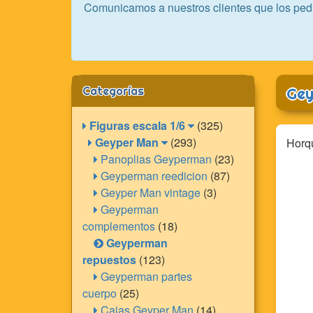
Comunicamos a nuestros clientes que los ped
Categorías
Gey
Figuras escala 1/6
(325)
Geyper Man
(293)
Horqu
Panoplias Geyperman
(23)
Geyperman reedicion
(87)
Geyper Man vintage
(3)
Geyperman
complementos
(18)
Geyperman
repuestos
(123)
Geyperman partes
cuerpo
(25)
Cajas Geyper Man
(14)