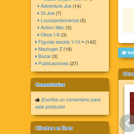
Adventure Joe
(14)
GI Joe
(7)
Loucoporbonecos
(5)
Action Man
(3)
Otros 1/6
(3)
Figuras escala 1/10
(142)
Mazinger Z
(19)
Val
Bazar
(3)
Publicaciones
(27)
Otro
Comentarios
¡Escriba un comentario para
este producto!
Clientes en línea