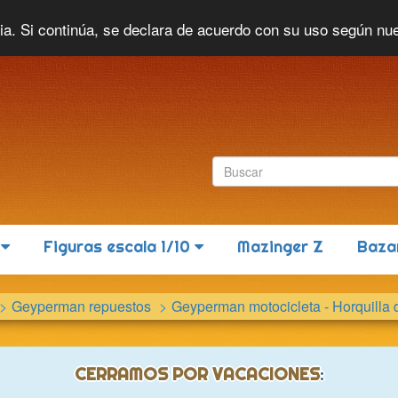
Idioma actual:
Español
cia. Si continúa, se declara de acuerdo con su uso según nu
6
Figuras escala 1/10
Mazinger Z
Baza
Geyperman repuestos
Geyperman motocicleta - Horquilla 
CERRAMOS POR VACACIONES
: