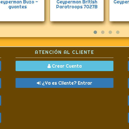
eyperman Buzo -
Geyperman British
Geyper
guantes
Paratroops 7027B
ATENCIÓN AL CLIENTE
Crear Cuenta
¿Ya es Cliente? Entrar