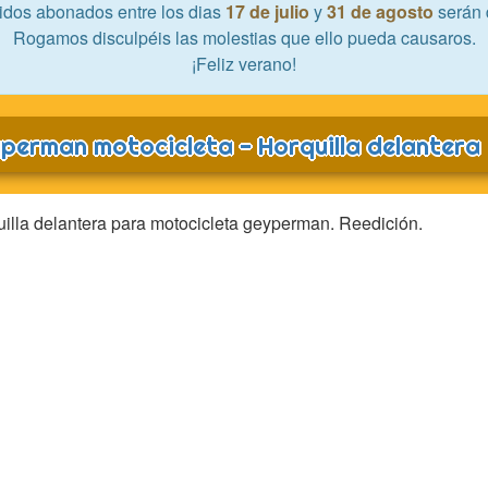
idos abonados entre los dias
17 de julio
y
31 de agosto
serán 
Rogamos disculpéis las molestias que ello pueda causaros.
¡Feliz verano!
perman motocicleta - Horquilla delantera
illa delantera para motocicleta geyperman. Reedición.