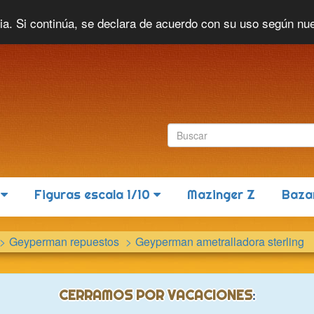
Idioma actual:
Español
cia. Si continúa, se declara de acuerdo con su uso según nu
6
Figuras escala 1/10
Mazinger Z
Baza
Geyperman repuestos
Geyperman ametralladora sterling
CERRAMOS POR VACACIONES
: