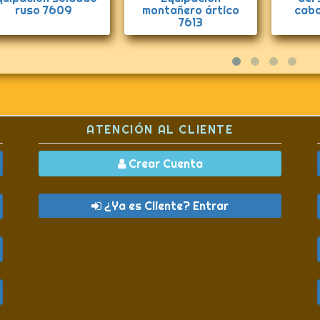
ruso 7609
montañero ártico
caba
7613
ATENCIÓN AL CLIENTE
Crear Cuenta
¿Ya es Cliente? Entrar