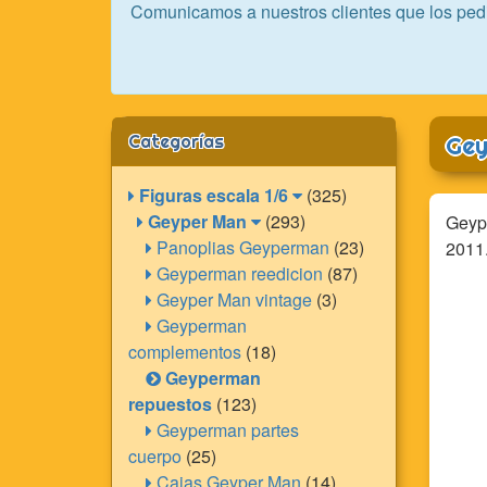
Comunicamos a nuestros clientes que los ped
Categorías
Gey
Figuras escala 1/6
(325)
Geyper Man
(293)
Geype
Panoplias Geyperman
(23)
2011
Geyperman reedicion
(87)
Geyper Man vintage
(3)
Geyperman
complementos
(18)
Geyperman
repuestos
(123)
Geyperman partes
cuerpo
(25)
Cajas Geyper Man
(14)