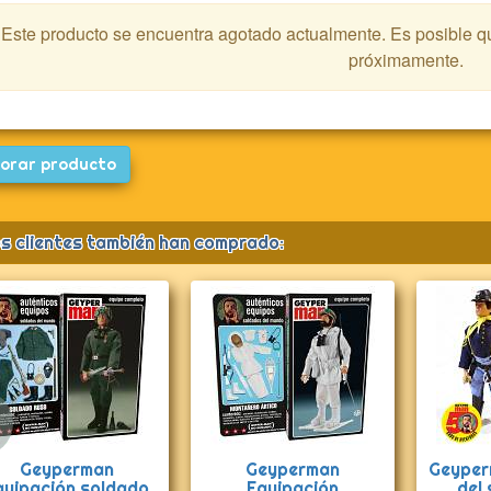
Este producto se encuentra agotado actualmente. Es posible 
próximamente.
orar producto
s clientes también han comprado:
Anterior
Geyperman
Geyperman
Geyper
quipación soldado
Equipación
del