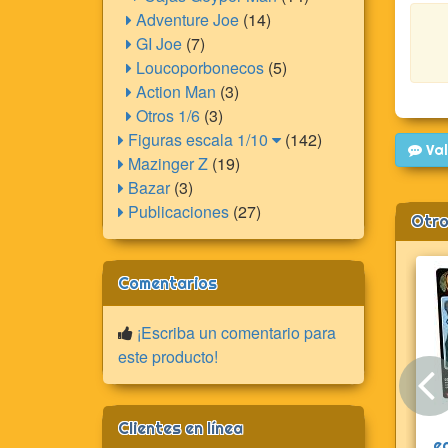
Adventure Joe
(14)
GI Joe
(7)
Loucoporbonecos
(5)
Action Man
(3)
Otros 1/6
(3)
Figuras escala 1/10
(142)
Val
Mazinger Z
(19)
Bazar
(3)
Publicaciones
(27)
Otro
Comentarios
¡Escriba un comentario para
este producto!
Clientes en línea
e