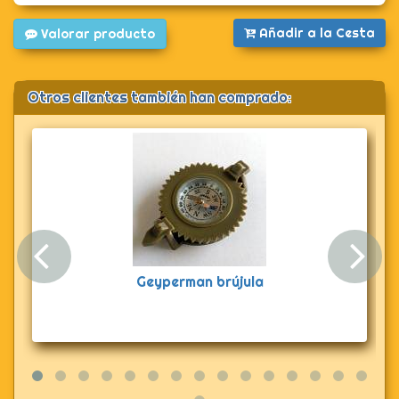
Añadir a la Cesta
Valorar producto
Otros clientes también han comprado:
Anterior
Sig
Geyperman brújula