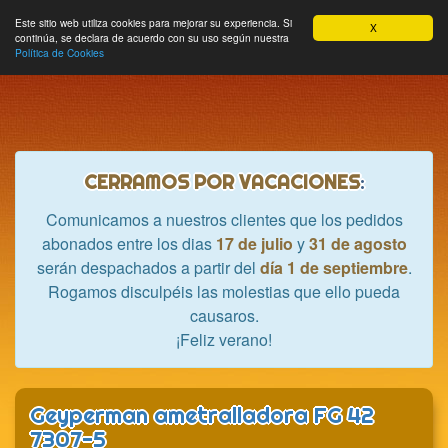
Hobbycrash
Este sitio web utiliza cookies para mejorar su experiencia. Si
MODULE_NAVBAR_EXTR
Most
Cesta
Mi cuenta
0
X
continúa, se declara de acuerdo con su uso según nuestra
nave
Política de Cookies
CERRAMOS POR VACACIONES
:
Comunicamos a nuestros clientes que los pedidos
abonados entre los dias
17 de julio
y
31 de agosto
serán despachados a partir del
día 1 de septiembre
.
Rogamos disculpéis las molestias que ello pueda
causaros.
¡Feliz verano!
Geyperman ametralladora FG 42
7307-5