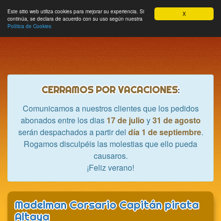
Hobbycrash
Este sitio web utiliza cookies para mejorar su experiencia. Si
MODULE_NAVBAR_EXTR
Most
Cesta
Mi cuenta
0
X
continúa, se declara de acuerdo con su uso según nuestra
nave
Política de Cookies
CERRAMOS POR VACACIONES
:
Comunicamos a nuestros clientes que los pedidos
abonados entre los dias
17 de julio
y
31 de agosto
serán despachados a partir del
día 1 de septiembre
.
Rogamos disculpéis las molestias que ello pueda
causaros.
¡Feliz verano!
Madelman Corsario Capitán pirata
Altaya