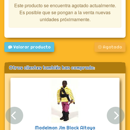
Este producto se encuentra agotado actualmente.
Es posible que se pongan a la venta nuevas
unidades próximamente.
Valorar producto
Agotado
Otros clientes también han comprado:
Anterior
Sig
Madelman Jim Black Altaya