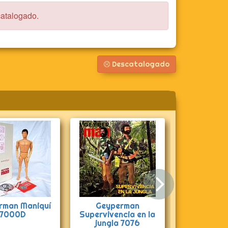
catalogado.
Descatalogado
Siguie
rman Maniquí
Geyperman
Geyperman 
7000D
Supervivencia en la
y cubi
jungla 7076