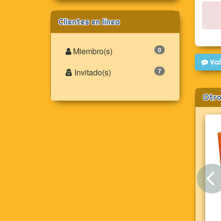
Clientes en línea
Miembro(s)
0
Val
Invitado(s)
7
Otro