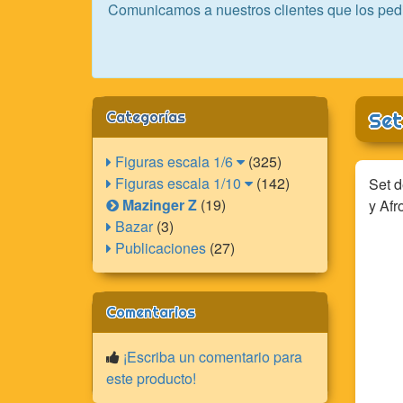
Comunicamos a nuestros clientes que los ped
Categorías
Set
Figuras escala 1/6
(325)
Figuras escala 1/10
(142)
Set d
Mazinger Z
(19)
y Afr
Bazar
(3)
Publicaciones
(27)
Comentarios
¡Escriba un comentario para
este producto!