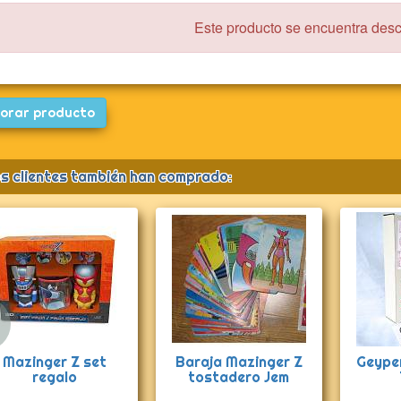
Este producto se encuentra des
orar producto
s clientes también han comprado:
Anterior
Mazinger Z set
Baraja Mazinger Z
Geype
regalo
tostadero Jem