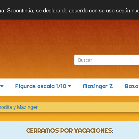
Idioma actual:
Español
cia. Si continúa, se declara de acuerdo con su uso según nu
6
Figuras escala 1/10
Mazinger Z
Baza
frodita y Mazinger
CERRAMOS POR VACACIONES
: