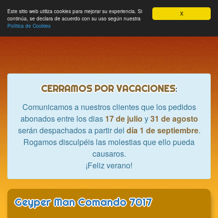
Hobbycrash
Este sitio web utiliza cookies para mejorar su experiencia. Si
MODULE_NAVBAR_EXTR
Most
Cesta
Mi cuenta
0
X
continúa, se declara de acuerdo con su uso según nuestra
nave
Política de Cookies
CERRAMOS POR VACACIONES
:
Comunicamos a nuestros clientes que los pedidos
abonados entre los dias
17 de julio
y
31 de agosto
serán despachados a partir del
día 1 de septiembre
.
Rogamos disculpéis las molestias que ello pueda
causaros.
¡Feliz verano!
Geyper Man Comando 7017