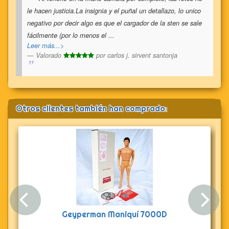
le hacen justicia.La insignia y el puñal un detallazo, lo unico
negativo por decir algo es que el cargador de la sten se sale
fácilmente (por lo menos el
...
Leer más...>
Valorado
por
carlos j. sirvent santonja
Otros clientes también han comprado:
Anterior
Sig
Geyperman Maniquí 7000D
Acti