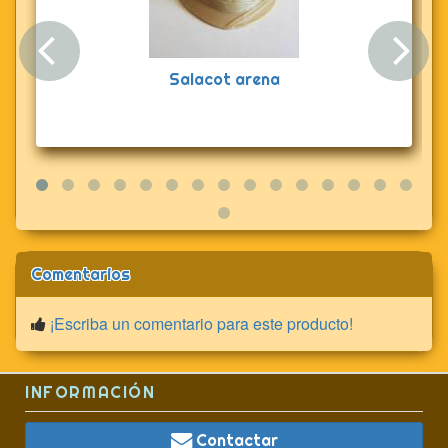
Anterior
Sig
Salacot arena
Comentarios
¡Escriba un comentario para este producto!
INFORMACIÓN
Contactar