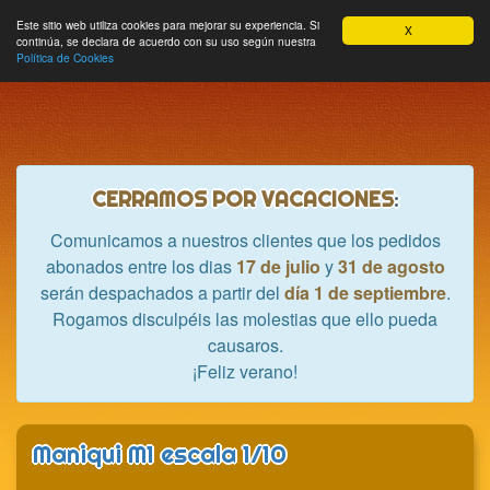
Hobbycrash
Este sitio web utiliza cookies para mejorar su experiencia. Si
MODULE_NAVBAR_EXTR
Most
Cesta
Mi cuenta
0
X
continúa, se declara de acuerdo con su uso según nuestra
nave
Política de Cookies
CERRAMOS POR VACACIONES
:
Comunicamos a nuestros clientes que los pedidos
abonados entre los dias
17 de julio
y
31 de agosto
serán despachados a partir del
día 1 de septiembre
.
Rogamos disculpéis las molestias que ello pueda
causaros.
¡Feliz verano!
Maniqui M1 escala 1/10