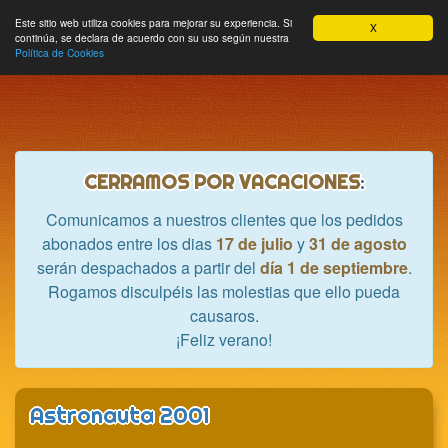
Hobbycrash
Este sitio web utiliza cookies para mejorar su experiencia. Si
MODULE_NAVBAR_EXTR
Most
Cesta
Mi cuenta
0
X
continúa, se declara de acuerdo con su uso según nuestra
nave
Política de Cookies
CERRAMOS POR VACACIONES
:
Comunicamos a nuestros clientes que los pedidos
abonados entre los dias
17 de julio
y
31 de agosto
serán despachados a partir del
día 1 de septiembre
.
Rogamos disculpéis las molestias que ello pueda
causaros.
¡Feliz verano!
Astronauta 2001