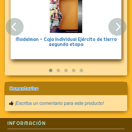
Anterior
Sig
Madelman - Caja individual Ejército de tierra
segunda etapa
Comentarios
¡Escriba un comentario para este producto!
INFORMACIÓN