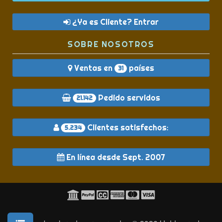
¿Ya es Cliente? Entrar
SOBRE NOSOTROS
Ventas en
países
31
Pedido servidos
21.142
Clientes satisfechos:
5.234
En línea desde Sept. 2007