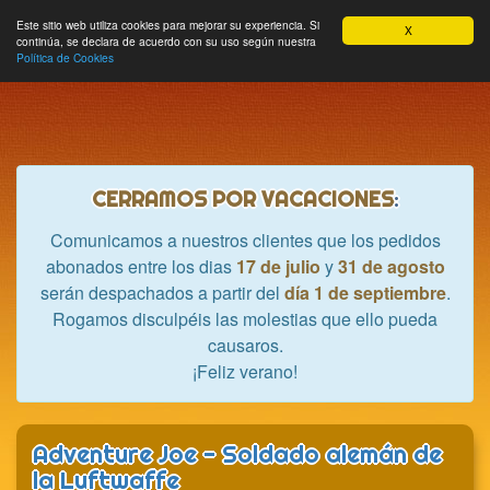
Hobbycrash
Este sitio web utiliza cookies para mejorar su experiencia. Si
MODULE_NAVBAR_EXTR
Most
Cesta
Mi cuenta
0
X
continúa, se declara de acuerdo con su uso según nuestra
nave
Política de Cookies
CERRAMOS POR VACACIONES
:
Comunicamos a nuestros clientes que los pedidos
abonados entre los dias
17 de julio
y
31 de agosto
serán despachados a partir del
día 1 de septiembre
.
Rogamos disculpéis las molestias que ello pueda
causaros.
¡Feliz verano!
Adventure Joe - Soldado alemán de
la Luftwaffe