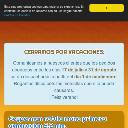
Hobbycrash
Este sitio web utiliza cookies para mejorar su experiencia. Si
MODULE_NAVBAR_EXTR
Most
Cesta
Mi cuenta
0
X
continúa, se declara de acuerdo con su uso según nuestra
nave
Política de Cookies
CERRAMOS POR VACACIONES
:
Comunicamos a nuestros clientes que los pedidos
abonados entre los dias
17 de julio
y
31 de agosto
serán despachados a partir del
día 1 de septiembre
.
Rogamos disculpéis las molestias que ello pueda
causaros.
¡Feliz verano!
Geyperman rotula mano primera
generacion 5,2 mm.