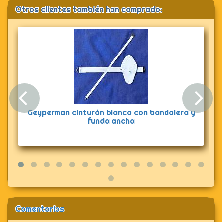
Otros clientes también han comprado:
Anterior
Sig
Geyperman cinturón blanco con bandolera y
funda ancha
Comentarios