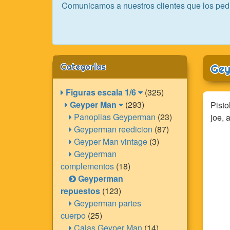
Comunicamos a nuestros clientes que los ped
Categorías
Gey
Figuras escala 1/6
(325)
Geyper Man
(293)
Pisto
Panoplias Geyperman
(23)
joe, 
Geyperman reedicion
(87)
Geyper Man vintage
(3)
Geyperman
complementos
(18)
Geyperman
repuestos
(123)
Geyperman partes
cuerpo
(25)
Cajas Geyper Man
(14)