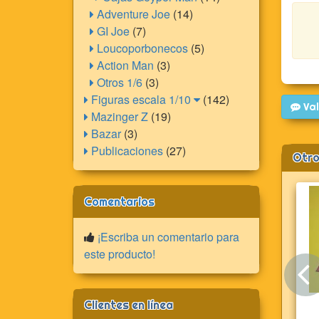
Adventure Joe
(14)
GI Joe
(7)
Loucoporbonecos
(5)
Action Man
(3)
Otros 1/6
(3)
Figuras escala 1/10
(142)
Val
Mazinger Z
(19)
Bazar
(3)
Publicaciones
(27)
Otro
Comentarios
¡Escriba un comentario para
este producto!
Clientes en línea