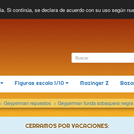
Idioma actual:
Español
cia. Si continúa, se declara de acuerdo con su uso según nu
6
Figuras escala 1/10
Mazinger Z
Baza
Geyperman repuestos
Geyperman funda sobaquera negra
CERRAMOS POR VACACIONES
: