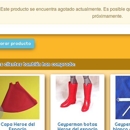
Este producto se encuentra agotado actualmente. Es posible 
próximamente.
orar producto
s clientes también han comprado:
Anterior
Capa Heroe del
Geyperman botas
Geyper
Espacio
Heroe del espacio
blanco 