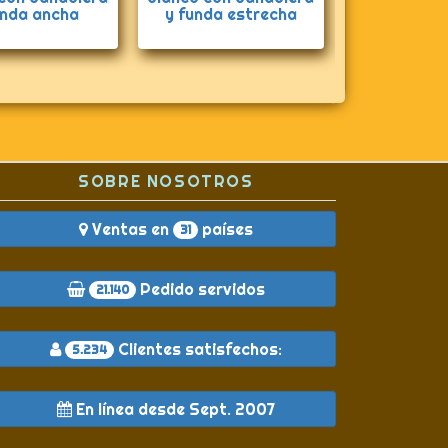
unda ancha
y funda estrecha
Madel
SOBRE NOSOTROS
Ventas en
países
31
Pedido servidos
21.140
Clientes satisfechos:
5.234
En línea desde Sept. 2007