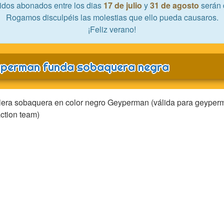
idos abonados entre los dias
17 de julio
y
31 de agosto
serán 
Rogamos disculpéis las molestias que ello pueda causaros.
¡Feliz verano!
perman funda sobaquera negra
lera sobaquera en color negro Geyperman (válida para geyperm
action team)