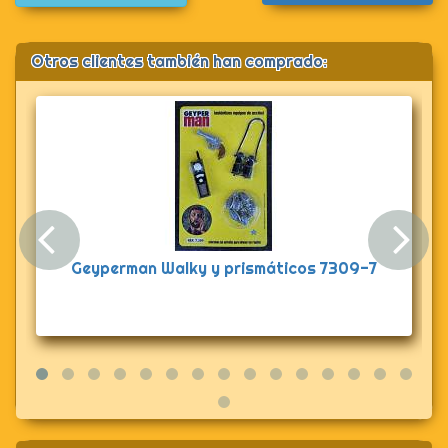
Otros clientes también han comprado:
Anterior
Sig
Geyperman Walky y prismáticos 7309-7