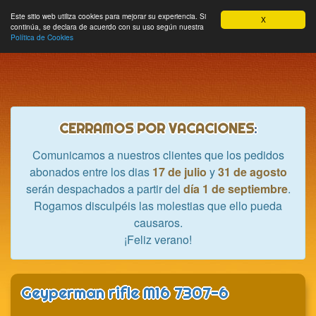
Hobbycrash
Este sitio web utiliza cookies para mejorar su experiencia. Si
MODULE_NAVBAR_EXTR
Most
Cesta
Mi cuenta
0
X
continúa, se declara de acuerdo con su uso según nuestra
nave
Política de Cookies
CERRAMOS POR VACACIONES
:
Comunicamos a nuestros clientes que los pedidos
abonados entre los dias
17 de julio
y
31 de agosto
serán despachados a partir del
día 1 de septiembre
.
Rogamos disculpéis las molestias que ello pueda
causaros.
¡Feliz verano!
Geyperman rifle M16 7307-6