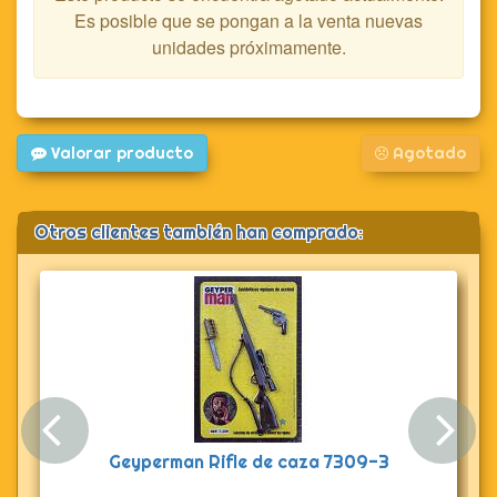
Es posible que se pongan a la venta nuevas
unidades próximamente.
Valorar producto
Agotado
Otros clientes también han comprado:
Anterior
Sig
Geyperman Rifle de caza 7309-3