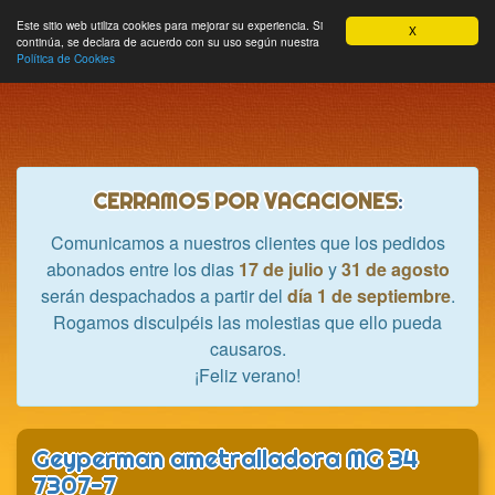
Hobbycrash
Este sitio web utiliza cookies para mejorar su experiencia. Si
MODULE_NAVBAR_EXTR
Most
Cesta
Mi cuenta
0
X
continúa, se declara de acuerdo con su uso según nuestra
nave
Política de Cookies
CERRAMOS POR VACACIONES
:
Comunicamos a nuestros clientes que los pedidos
abonados entre los dias
17 de julio
y
31 de agosto
serán despachados a partir del
día 1 de septiembre
.
Rogamos disculpéis las molestias que ello pueda
causaros.
¡Feliz verano!
Geyperman ametralladora MG 34
7307-7