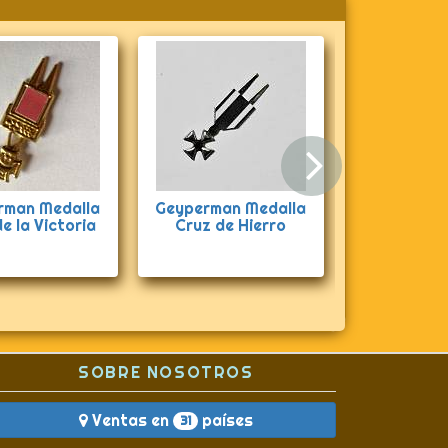
Siguie
perman Medalla
Geyperman caja
Geype
Cruz de Hierro
individual soldado de
Kar
tanques (sin
con
contenido)
SOBRE NOSOTROS
Ventas en
países
31