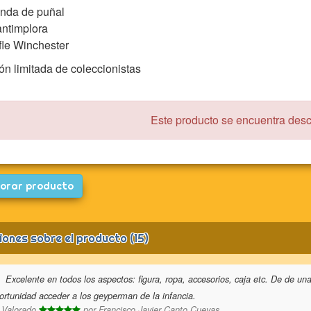
nda de puñal
ntimplora
fle Winchester
ón limitada de coleccionistas
Este producto se encuentra des
orar producto
iones sobre el producto (15)
Excelente en todos los aspectos: figura, ropa, accesorios, caja etc. De de un
ortunidad acceder a los geyperman de la infancia.
Valorado
por
Francisco Javier Canto Cuevas