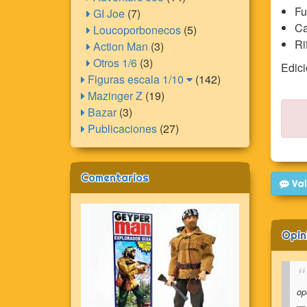
Fu
GI Joe
(7)
Ca
Loucoporbonecos
(5)
Ri
Action Man
(3)
Otros 1/6
(3)
Edici
Figuras escala 1/10
(142)
Mazinger Z
(19)
Bazar
(3)
Publicaciones
(27)
Comentarios
Val
Opin
op