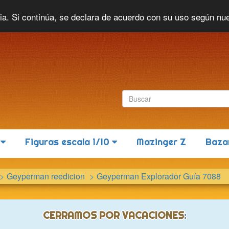
Idioma actual:
Español
cia. Si continúa, se declara de acuerdo con su uso según nu
6
Figuras escala 1/10
Mazinger Z
Baza
Geyperman reedicion
Geyperman Explorador Guía 7088
CERRAMOS POR VACACIONES
: