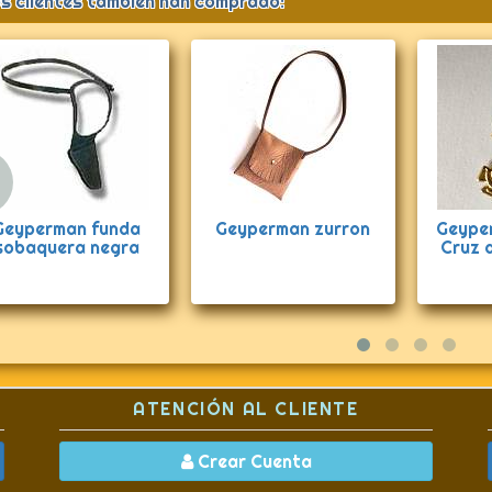
s clientes también han comprado:
Anterior
Geyperman zurron
Geyperman Medalla
Gey
Cruz de la Victoria
ATENCIÓN AL CLIENTE
Crear Cuenta