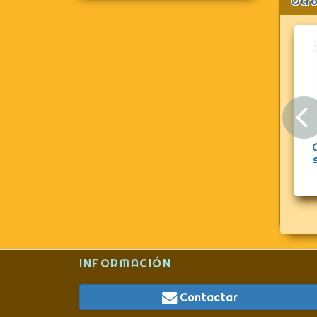
Otro
Geyperman funda
sobaquera negra
INFORMACIÓN
Contactar