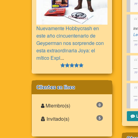
Nuevamente Hobbycrash en
in
Le
este año cincuentenario de
Geyperman nos sorprende con
esta extraordinaria Joya: el
mítico Expl
...
Clientes en línea
Miembro(s)
0
L
Invitado(s)
5