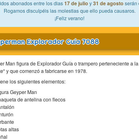
idos abonados entre los dias
17 de julio
y
31 de agosto
serán 
Rogamos disculpéis las molestias que ello pueda causaros.
¡Feliz verano!
perman Explorador Guía 7088
r Man figura de Explorador Guía o trampero perteneciente a la
e" y que comenzó a fabricarse en 1978.
ene los siguientes elementos:
gura Geyper Man
aqueta de antelina con flecos
ntalón
nturón
rbante
tas altas
ñal