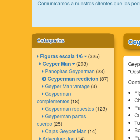
Comunicamos a nuestros clientes que los ped
Categorías
Gey
Figuras escala 1/6
(325)
Geyper Man
(293)
Geype
Panoplias Geyperman
(23)
"Oest
Geyperman reedicion
(87)
Conti
Geyper Man vintage
(3)
Fi
Geyperman
Ch
complementos
(18)
Pa
Geyperman repuestos
(123)
Ci
Geyperman partes
Tu
cuerpo
(25)
Bo
Cajas Geyper Man
(14)
Pu
Adventure Joe
(14)