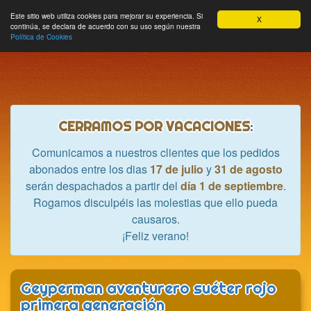
Hobbycrash
Este sitio web utiliza cookies para mejorar su experiencia. Si
MODULE_NAVBAR_EXTR
Most
Cesta
Mi cuenta
0
X
continúa, se declara de acuerdo con su uso según nuestra
nave
Política de Cookies
CERRAMOS POR VACACIONES
:
Comunicamos a nuestros clientes que los pedidos
abonados entre los dias
17 de julio
y
31 de agosto
serán despachados a partir del
día 1 de septiembre
.
Rogamos disculpéis las molestias que ello pueda
causaros.
¡Feliz verano!
Geyperman aventurero suéter rojo
primera generación