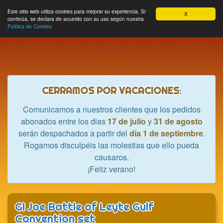
Hobbycrash
Este sitio web utiliza cookies para mejorar su experiencia. Si
MODULE_NAVBAR_EXTR
Most
Cesta
Mi cuenta
0
X
continúa, se declara de acuerdo con su uso según nuestra
nave
Política de Cookies
CERRAMOS POR VACACIONES
:
Comunicamos a nuestros clientes que los pedidos
abonados entre los dias
17 de julio
y
31 de agosto
serán despachados a partir del
día 1 de septiembre
.
Rogamos disculpéis las molestias que ello pueda
causaros.
¡Feliz verano!
GI Joe Battle of Leyte Gulf
Convention set