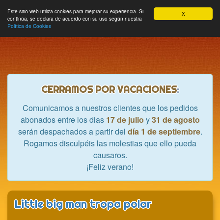
Hobbycrash
Este sitio web utiliza cookies para mejorar su experiencia. Si
MODULE_NAVBAR_EXTR
Most
Cesta
Mi cuenta
0
X
continúa, se declara de acuerdo con su uso según nuestra
nave
Política de Cookies
CERRAMOS POR VACACIONES
:
Comunicamos a nuestros clientes que los pedidos
abonados entre los dias
17 de julio
y
31 de agosto
serán despachados a partir del
día 1 de septiembre
.
Rogamos disculpéis las molestias que ello pueda
causaros.
¡Feliz verano!
Little big man tropa polar