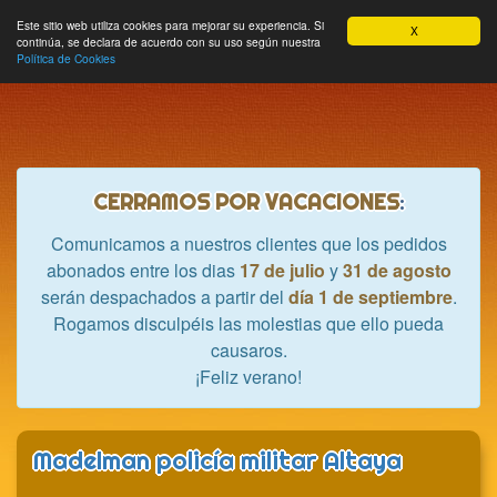
Hobbycrash
Este sitio web utiliza cookies para mejorar su experiencia. Si
MODULE_NAVBAR_EXTR
Most
Cesta
Mi cuenta
0
X
continúa, se declara de acuerdo con su uso según nuestra
nave
Política de Cookies
CERRAMOS POR VACACIONES
:
Comunicamos a nuestros clientes que los pedidos
abonados entre los dias
17 de julio
y
31 de agosto
serán despachados a partir del
día 1 de septiembre
.
Rogamos disculpéis las molestias que ello pueda
causaros.
¡Feliz verano!
Madelman policía militar Altaya