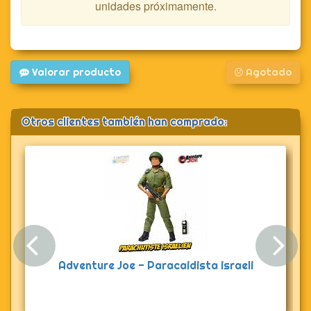
unidades próximamente.
Valorar producto
Agotado
Otros clientes también han comprado:
Anterior
Sig
Adventure Joe - Paracaidista israeli