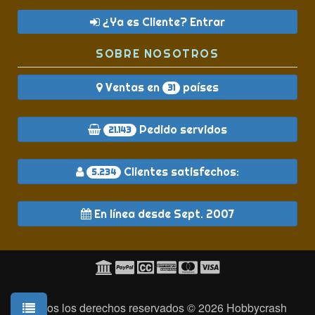
¿Ya es Cliente? Entrar
SOBRE NOSOTROS
Ventas en
países
31
Pedido servidos
21.143
Clientes satisfechos:
5.234
En línea desde Sept. 2007
Todos los derechos reservados © 2026
Hobbycrash