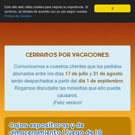
Hobbycrash
Este sitio web utiliza cookies para mejorar su experiencia. Si
MODULE_NAVBAR_EXTR
Most
Cesta
Mi cuenta
0
X
continúa, se declara de acuerdo con su uso según nuestra
nave
Política de Cookies
CERRAMOS POR VACACIONES
:
Comunicamos a nuestros clientes que los pedidos
abonados entre los dias
17 de julio
y
31 de agosto
serán despachados a partir del
día 1 de septiembre
.
Rogamos disculpéis las molestias que ello pueda
causaros.
¡Feliz verano!
Cajas expositoras y de
almacenamiento (juego de 10