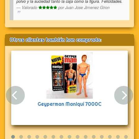
polvo y la suciedad tanto la caja como la figura. Felicidades.
Valorado
por
Juan Jose Jimenez Giron
Otros clientes también han comprado:
Anterior
Sig
Geyperman Maniquí 7000C