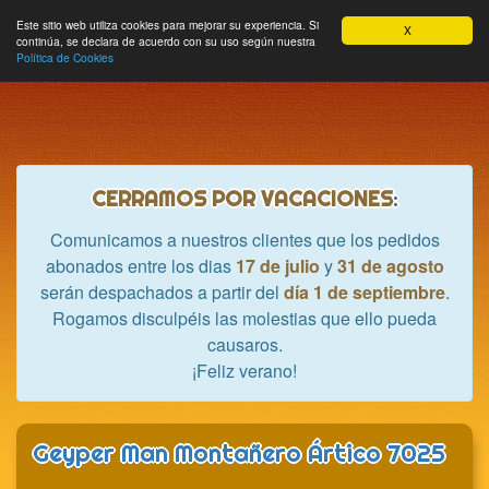
Hobbycrash
Este sitio web utiliza cookies para mejorar su experiencia. Si
MODULE_NAVBAR_EXTR
Most
Cesta
Mi cuenta
0
X
continúa, se declara de acuerdo con su uso según nuestra
nave
Política de Cookies
CERRAMOS POR VACACIONES
:
Comunicamos a nuestros clientes que los pedidos
abonados entre los dias
17 de julio
y
31 de agosto
serán despachados a partir del
día 1 de septiembre
.
Rogamos disculpéis las molestias que ello pueda
causaros.
¡Feliz verano!
Geyper Man Montañero Ártico 7025