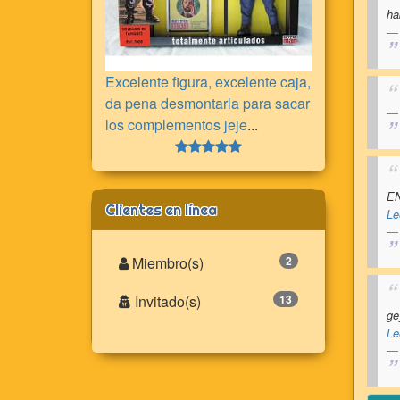
ha
Excelente figura, excelente caja,
da pena desmontarla para sacar
los complementos jeje
...
EN
Clientes en línea
Le
Miembro(s)
2
Invitado(s)
13
ge
Le