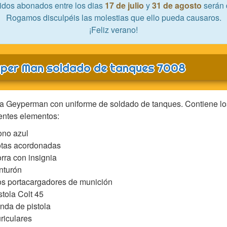
idos abonados entre los dias
17 de julio
y
31 de agosto
serán 
Rogamos disculpéis las molestias que ello pueda causaros.
¡Feliz verano!
per Man soldado de tanques 7008
a Geyperman con uniforme de soldado de tanques. Contiene lo
entes elementos:
no azul
tas acordonadas
rra con insignia
nturón
s portacargadores de munición
stola Colt 45
nda de pistola
riculares