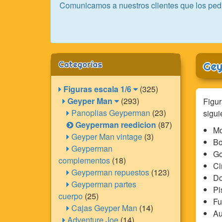
Comunicamos a nuestros clientes que los ped
Categorías
Gey
Figuras escala 1/6
(325)
Geyper Man
(293)
Figur
Panoplias Geyperman
(23)
sigui
Geyperman reedicion
(87)
Mo
Geyper Man vintage
(3)
Bo
Geyperman
Go
complementos
(18)
Ci
Geyperman repuestos
(123)
Do
Geyperman partes
Pi
cuerpo
(25)
Fu
Cajas Geyper Man
(14)
Au
Adventure Joe
(14)