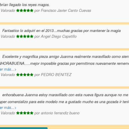
brían llegado los reyes magos.
Valorado
por
Francisco Javier Canto Cuevas
Fantastico lo adquiri en el 2013...muchas gracias por mantener la magia
Valorado
por
Angel Diego Capetillo
Excelente y magnifica pieza amigo Juanma realmente maravillado como siempr
HORABUENA.....mejor imposible gracias por permitirnos nuevamente rememo
er más...>
Valorado
por
PEDRO BENITEZ
enhorabuena Juanma estoy maravillado con esta nueva figura aunque no me 
yper comercializo para este modelo me a gustado mucho es una gozada ir ten
er más...>
Valorado
por
antonio ferrandiz bueno