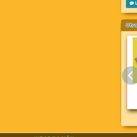
L
Otro
Geyperman
Geyper Man
Geype
cartuchera (no
Montañero Ártico
r
practicable)
7025