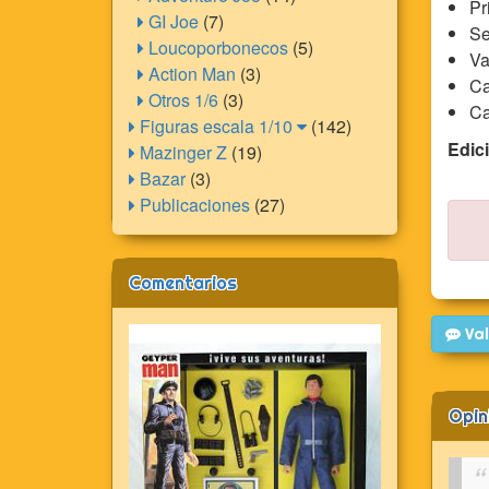
Pr
GI Joe
(7)
Se
Loucoporbonecos
(5)
Va
Action Man
(3)
Ca
Otros 1/6
(3)
Ca
Figuras escala 1/10
(142)
Edici
Mazinger Z
(19)
Bazar
(3)
Publicaciones
(27)
Comentarios
Val
Opin