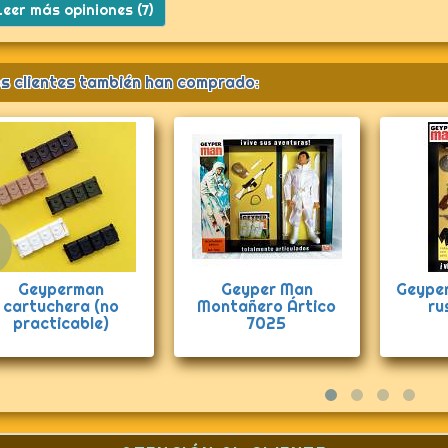
eer más opiniones (7)
s clientes también han comprado:
Anterior
rman soldado
Geyperman cinturón
Geyper M
uso 7030B
plástico
Noel 