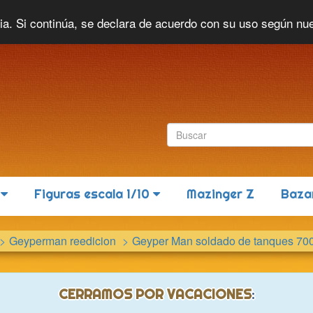
Idioma actual:
Español
cia. Si continúa, se declara de acuerdo con su uso según nu
6
Figuras escala 1/10
Mazinger Z
Baza
Geyperman reedicion
Geyper Man soldado de tanques 70
CERRAMOS POR VACACIONES
: