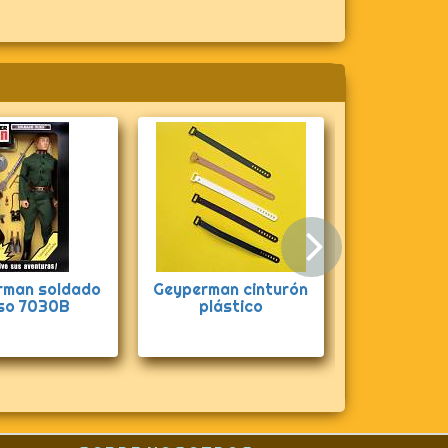
Siguie
an Papá
Geyperman Misión
Geyperma
7210
imposible 7004
explorador g
pañuelo