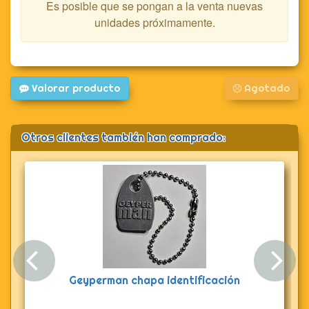
Es posible que se pongan a la venta nuevas
unidades próximamente.
Valorar producto
Agotado
Otros clientes también han comprado:
Anterior
Sig
Geyperman chapa identificación