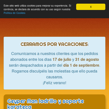
Hobbycrash
Este sitio web utiliza cookies para mejorar su experiencia. Si
MODULE_NAVBAR_EXTR
Most
Cesta
Mi cuenta
0
X
continúa, se declara de acuerdo con su uso según nuestra
nave
Política de Cookies
CERRAMOS POR VACACIONES
:
Comunicamos a nuestros clientes que los pedidos
abonados entre los dias
17 de julio
y
31 de agosto
serán despachados a partir del
día 1 de septiembre
.
Rogamos disculpéis las molestias que ello pueda
causaros.
¡Feliz verano!
Geyper Man ladrillo y soporte
karateca