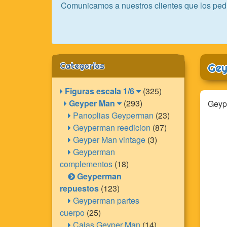
Comunicamos a nuestros clientes que los ped
Categorías
Gey
Figuras escala 1/6
(325)
Geyper Man
(293)
Geyp
Panoplias Geyperman
(23)
Geyperman reedicion
(87)
Geyper Man vintage
(3)
Geyperman
complementos
(18)
Geyperman
repuestos
(123)
Geyperman partes
cuerpo
(25)
Cajas Geyper Man
(14)