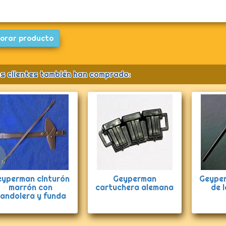
orar producto
s clientes también han comprado:
Anterior
eyperman cinturón
Geyperman
Geype
marrón con
cartuchera alemana
de l
andolera y funda