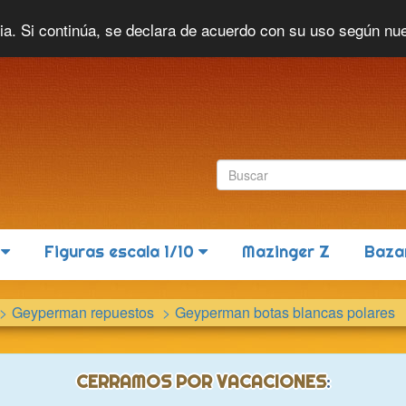
Idioma actual:
Español
cia. Si continúa, se declara de acuerdo con su uso según nu
6
Figuras escala 1/10
Mazinger Z
Baza
Geyperman repuestos
Geyperman botas blancas polares
CERRAMOS POR VACACIONES
: