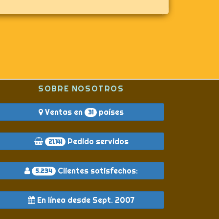
SOBRE NOSOTROS
Ventas en
países
31
Pedido servidos
21.141
Clientes satisfechos:
5.234
En línea desde Sept. 2007