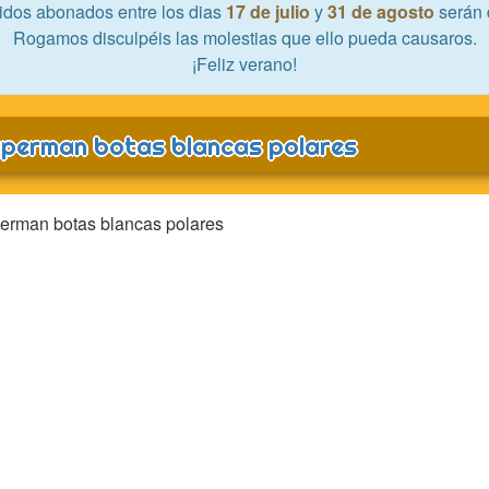
idos abonados entre los dias
17 de julio
y
31 de agosto
serán 
Rogamos disculpéis las molestias que ello pueda causaros.
¡Feliz verano!
perman botas blancas polares
erman botas blancas polares