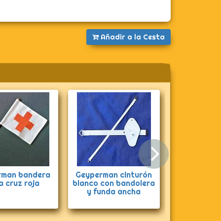
Añadir a la Cesta
Siguie
rman bandera
Geyperman cinturón
Polainas r
a cruz roja
blanco con bandolera
paracai
y funda ancha
Geype