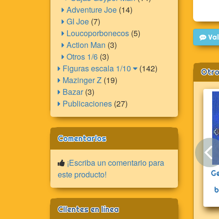
Adventure Joe
(14)
GI Joe
(7)
Loucoporbonecos
(5)
Val
Action Man
(3)
Otros 1/6
(3)
Figuras escala 1/10
(142)
Otro
Mazinger Z
(19)
Bazar
(3)
Publicaciones
(27)
Comentarios
¡Escriba un comentario para
G
este producto!
b
Clientes en línea