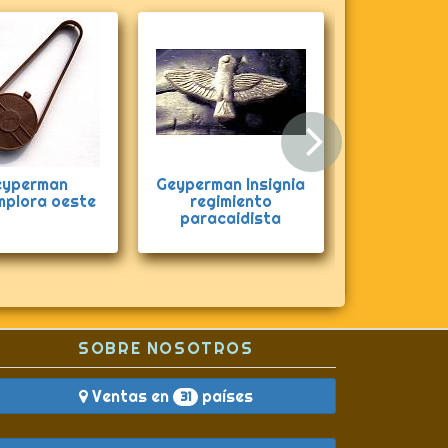
Siguie
eyperman
Geyperman Insignia
Geyperman
mplora oeste
regimiento
Paratroop
paracaidista
SOBRE NOSOTROS
Ventas en
países
31