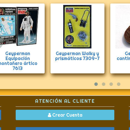
Anterior
Geyperman
Geyperman Walky y
G
Equipación
prismáticos 7309-7
canti
montañero ártico
7613
ATENCIÓN AL CLIENTE
Crear Cuenta