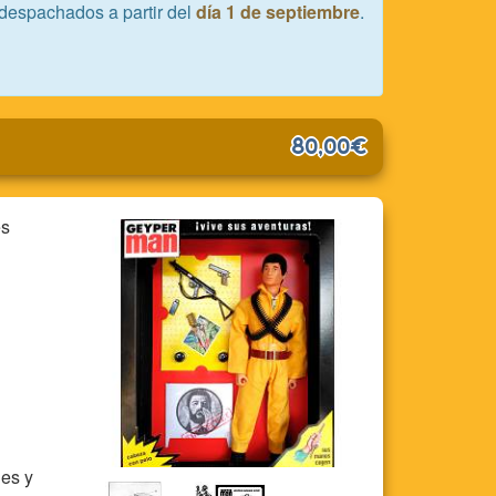
despachados a partir del
día 1 de septiembre
.
80,00€
es
les y