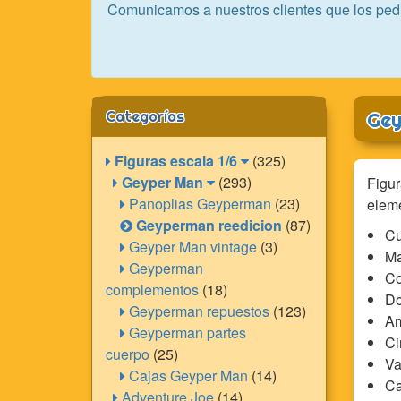
Comunicamos a nuestros clientes que los ped
Categorías
Gey
Figuras escala 1/6
(325)
Geyper Man
(293)
Figur
Panoplias Geyperman
(23)
elem
Geyperman reedicion
(87)
Cu
Geyper Man vintage
(3)
Ma
Geyperman
Co
complementos
(18)
Do
Geyperman repuestos
(123)
Am
Geyperman partes
Ci
cuerpo
(25)
Va
Cajas Geyper Man
(14)
Ca
Adventure Joe
(14)