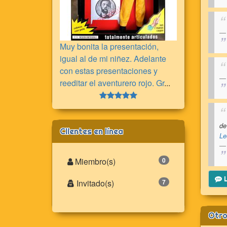
Muy bonita la presentación,
igual al de mi niñez. Adelante
con estas presentaciones y
reeditar el aventurero rojo. Gr
...
de
Clientes en línea
Le
Miembro(s)
0
L
Invitado(s)
7
Otro