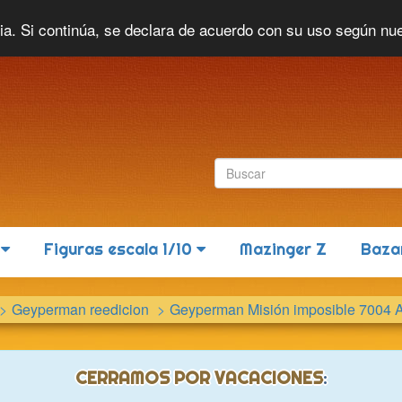
Idioma actual:
Español
cia. Si continúa, se declara de acuerdo con su uso según nu
6
Figuras escala 1/10
Mazinger Z
Baza
Geyperman reedicion
Geyperman Misión imposible 7004 
CERRAMOS POR VACACIONES
: