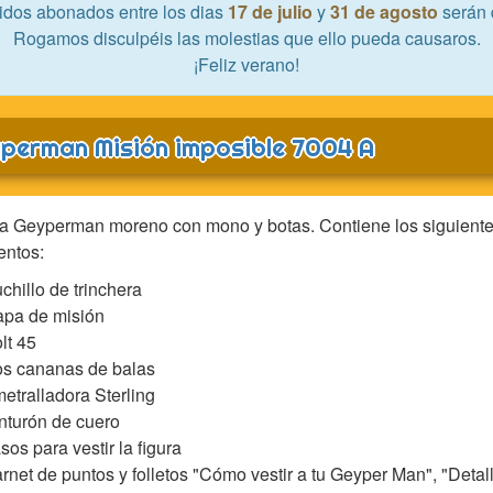
idos abonados entre los dias
17 de julio
y
31 de agosto
serán 
Rogamos disculpéis las molestias que ello pueda causaros.
¡Feliz verano!
perman Misión imposible 7004 A
a Geyperman moreno con mono y botas. Contiene los siguient
entos:
chillo de trinchera
pa de misión
lt 45
s cananas de balas
etralladora Sterling
nturón de cuero
sos para vestir la figura
rnet de puntos y folletos "Cómo vestir a tu Geyper Man", "Detal