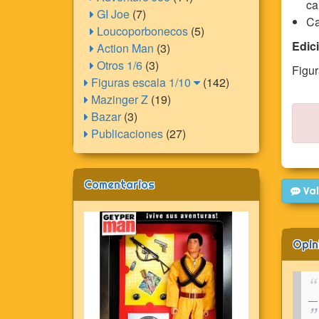
ca
GI Joe
(7)
Ca
Loucoporbonecos
(5)
Edici
Action Man
(3)
Otros 1/6
(3)
Figur
Figuras escala 1/10
(142)
Mazinger Z
(19)
Bazar
(3)
Publicaciones
(27)
Comentarios
Val
Opin