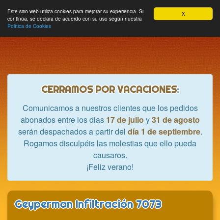
Hobbycrash
Este sitio web utiliza cookies para mejorar su experiencia. Si
MODULE_NAVBAR_EXTR
Most
Cesta
Mi cuenta
0
X
continúa, se declara de acuerdo con su uso según nuestra
nave
Política de Cookies
CERRAMOS POR VACACIONES
:
Comunicamos a nuestros clientes que los pedidos
abonados entre los dias
17 de julio
y
31 de agosto
serán despachados a partir del
día 1 de septiembre
.
Rogamos disculpéis las molestias que ello pueda
causaros.
¡Feliz verano!
Geyperman Infiltración 7073