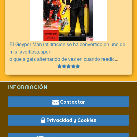
El Geyper Man infiltracion se ha convertido en uno de
mis favoritos,esper-
o que sigais alternando de vez en cuando reedic
...
INFORMACIÓN
Contactar
Privacidad y Cookies