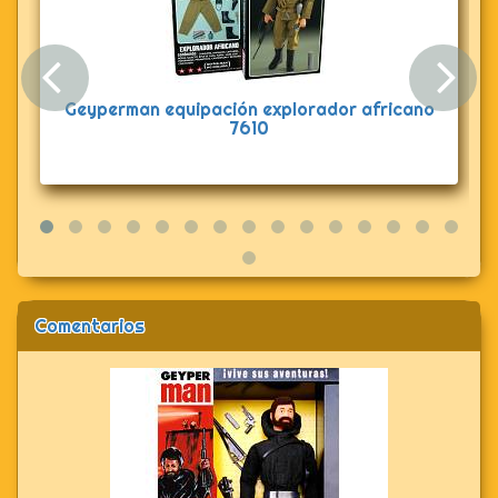
Anterior
Sig
orador africano
Geyperman rifle M16 - bíp
Comentarios