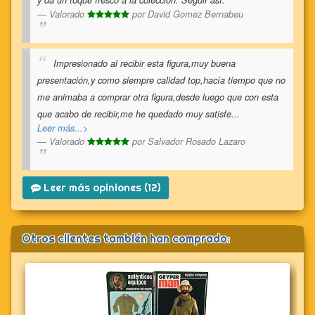
y da un toque fresco a la colección. Seguir así.
Valorado
por
David Gomez Bernabeu
Impresionado al recibir esta figura,muy buena
presentación,y como siempre calidad top,hacía tiempo que no
me animaba a comprar otra figura,desde luego que con esta
que acabo de recibir,me he quedado muy satisfe
...
Leer más...>
Valorado
por
Salvador Rosado Lazaro
Leer más opiniones (12)
Otros clientes también han comprado: