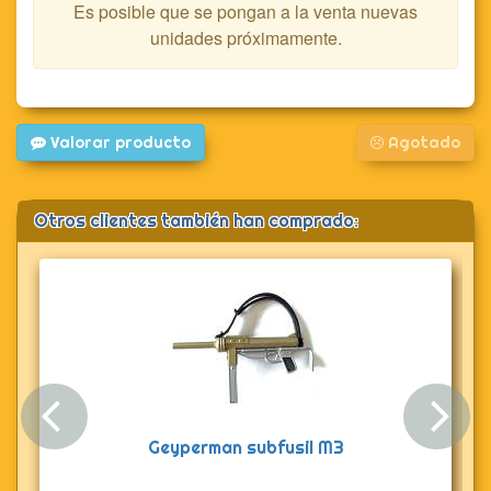
Es posible que se pongan a la venta nuevas
unidades próximamente.
Valorar producto
Agotado
Otros clientes también han comprado:
Anterior
Sig
Geyperman subfusil M3