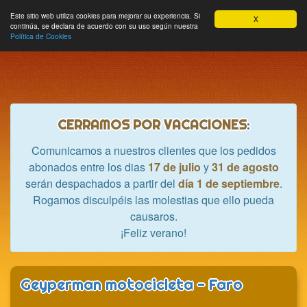
Hobbycrash
Este sitio web utiliza cookies para mejorar su experiencia. Si
MODULE_NAVBAR_EXTR
Most
Cesta
Mi cuenta
0
X
continúa, se declara de acuerdo con su uso según nuestra
nave
Política de Cookies
CERRAMOS POR VACACIONES
:
Comunicamos a nuestros clientes que los pedidos
abonados entre los dias
17 de julio
y
31 de agosto
serán despachados a partir del
día 1 de septiembre
.
Rogamos disculpéis las molestias que ello pueda
causaros.
¡Feliz verano!
Geyperman motocicleta - Faro