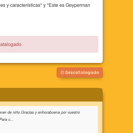
les y características" y "Este es Geyperman
catalogado.
Descatalogado
ener de niño.Gracias y enhorabuena por vuestro
Para c
...