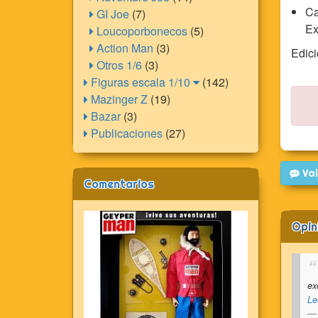
Ca
GI Joe
(7)
Ex
Loucoporbonecos
(5)
Action Man
(3)
Edici
Otros 1/6
(3)
Figuras escala 1/10
(142)
Mazinger Z
(19)
Bazar
(3)
Publicaciones
(27)
Val
Comentarios
Opin
ex
Le