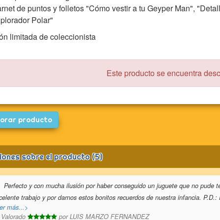
rnet de puntos y folletos "Cómo vestir a tu Geyper Man", "Detal
plorador Polar"
ón limitada de coleccionista
Este producto se encuentra des
orar producto
iones sobre el producto (5)
Perfecto y con mucha ilusión por haber conseguido un juguete que no pude t
celente trabajo y por darnos estos bonitos recuerdos de nuestra infancia. P.D.: 
er más...>
Valorado
por
LUIS MARZO FERNANDEZ