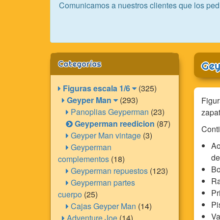
Comunicamos a nuestros clientes que los ped
Categorías
Gey
Figuras escala 1/6
(325)
Geyper Man
(293)
Figur
Panoplias Geyperman
(23)
zapat
Geyperman reedicion
(87)
Conti
Geyper Man vintage
(3)
Ao
Geyperman
de
complementos
(18)
Bo
Geyperman repuestos
(123)
Ra
Geyperman partes
Pr
cuerpo
(25)
Pi
Cajas Geyper Man
(14)
Va
Adventure Joe
(14)