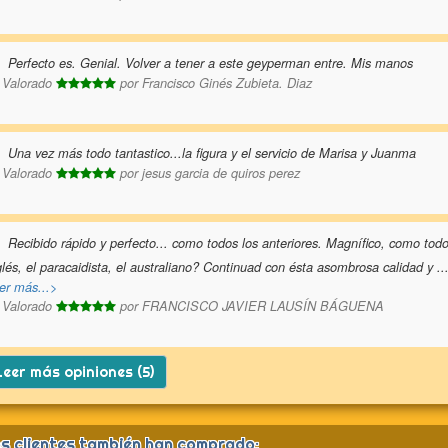
Perfecto es. Genial. Volver a tener a este geyperman entre. Mis manos
Valorado
por
Francisco Ginés Zubieta. Diaz
Una vez más todo tantastico...la figura y el servicio de Marisa y Juanma
Valorado
por
jesus garcia de quiros perez
Recibido rápido y perfecto... como todos los anteriores. Magnífico, como todo
glés, el paracaidista, el australiano? Continuad con ésta asombrosa calidad y
..
er más...>
Valorado
por
FRANCISCO JAVIER LAUSÍN BÁGUENA
eer más opiniones (5)
s clientes también han comprado: