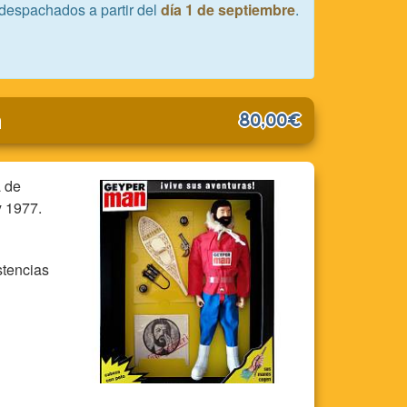
despachados a partir del
día 1 de septiembre
.
80,00€
a de
y 1977.
stencias