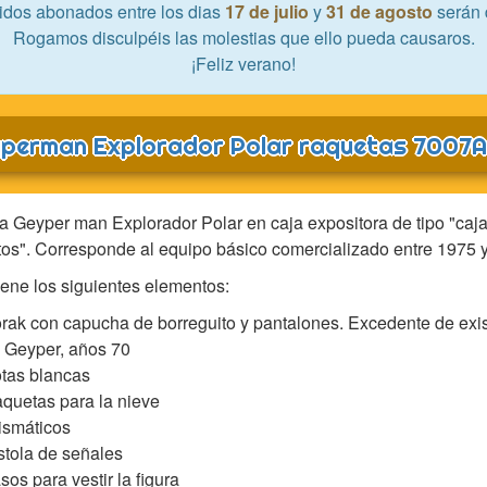
idos abonados entre los dias
17 de julio
y
31 de agosto
serán 
Rogamos disculpéis las molestias que ello pueda causaros.
¡Feliz verano!
perman Explorador Polar raquetas 7007A
a Geyper man Explorador Polar en caja expositora de tipo "caj
os". Corresponde al equipo básico comercializado entre 1975 
ene los siguientes elementos:
rak con capucha de borreguito y pantalones. Excedente de exi
 Geyper, años 70
tas blancas
quetas para la nieve
ismáticos
stola de señales
sos para vestir la figura