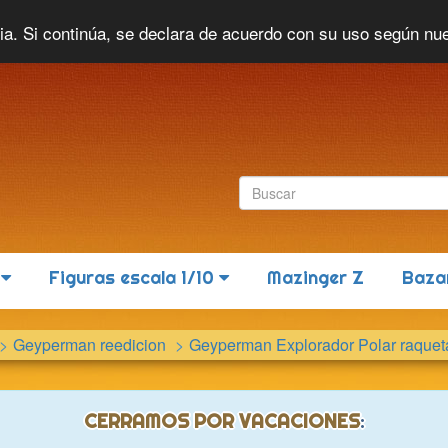
Idioma actual:
Español
cia. Si continúa, se declara de acuerdo con su uso según nu
6
Figuras escala 1/10
Mazinger Z
Baza
Geyperman reedicion
Geyperman Explorador Polar raque
CERRAMOS POR VACACIONES
: