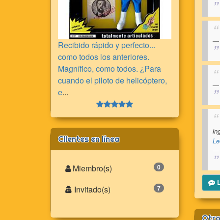
Recibido rápido y perfecto...
como todos los anteriores.
Magnífico, como todos. ¿Para
cuando el piloto de helicóptero,
e
...
in
Clientes en línea
Le
Miembro(s)
0
L
Invitado(s)
7
Otro