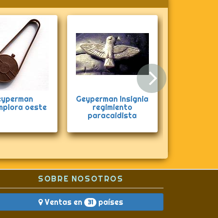
Siguie
perman Insignia
Geyperman Insignia
Gey
regimiento
tanquista
Explor
paracaidista
7
SOBRE NOSOTROS
Ventas en
países
31