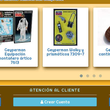
Anterior
Geyperman Walky y
Geyperman
Gey
prismáticos 7309-7
cantimplora oeste
ATENCIÓN AL CLIENTE
Crear Cuenta