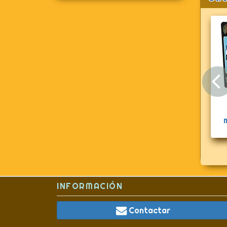
Geyperman
Equipación
montañero ártico
7613
INFORMACIÓN
Contactar